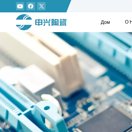
О 
Дом