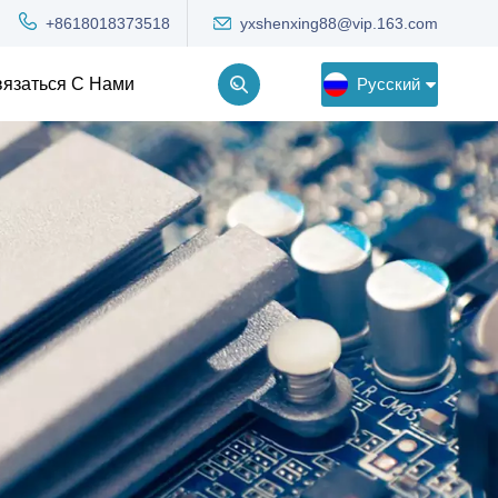
yxshenxing88@vip.163.com
+8618018373518
Русский
язаться С Нами
English
Deutsch
Русский
한국어
Türkçe