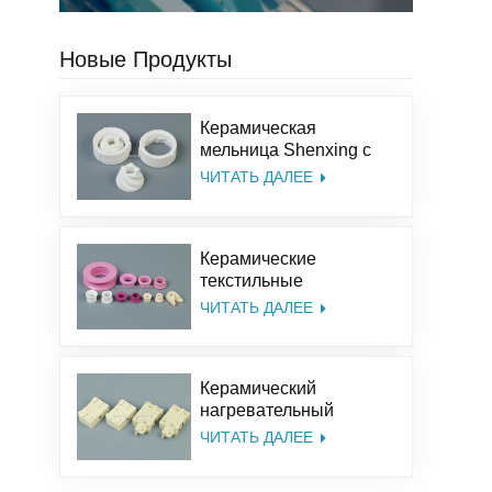
Новые Продукты
Керамическая
мельница Shenxing с
индивидуальным
ЧИТАТЬ ДАЛЕЕ
размером, набор для
соли, перца,
керамические жернова
Керамические
из оксида алюминия
текстильные
принадлежности
ЧИТАТЬ ДАЛЕЕ
Shenxing, 95%
керамическая деталь,
текстильная
Керамический
керамическая
нагревательный
люверсная
изолятор Shenxing,
направляющая
ЧИТАТЬ ДАЛЕЕ
керамическая
люверсная
стеатитовая
направляющая из