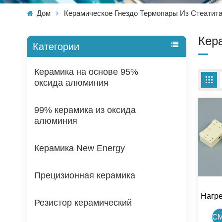
Дом
Керамическое Гнездо Термопары Из Стеатит
Кер
Категории
Керамика на основе 95%
оксида алюминия
99% керамика из оксида
алюминия
Керамика New Energy
Прецизионная керамика
Нагр
Резистор керамический
Shen
С