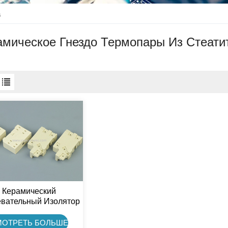
а
амическое Гнездо Термопары Из Стеати
Керамический
евательный Изолятор
xing, Керамическая
Стеатитовая
МОТРЕТЬ БОЛЬШЕ