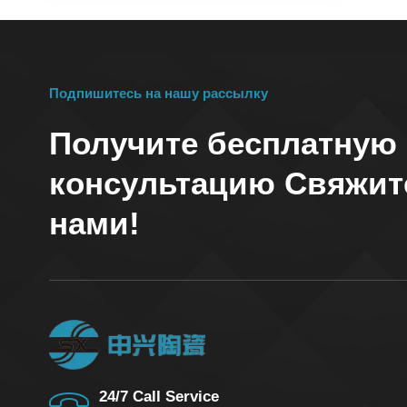
керамическая розетка
оксида алюминия
для термопары
Подпишитесь на нашу рассылку
Получите бесплатную
консультацию Свяжит
нами!
24/7 Call Service