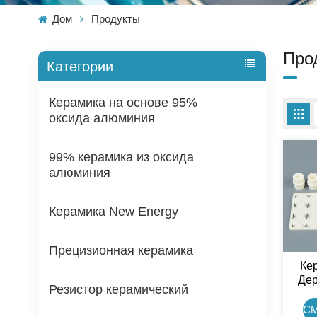
Дом
Продукты
Про
Категории
Керамика на основе 95%
оксида алюминия
99% керамика из оксида
алюминия
Керамика New Energy
Прецизионная керамика
Ке
Дер
Резистор керамический
Дат
К
С