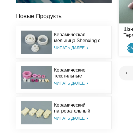
Новые Продукты
Шэн
Керамическая
Тер
мельница Shenxing с
Ке
индивидуальным
О
ЧИТАТЬ ДАЛЕЕ
С
размером, набор для
соли, перца,
На
керамические жернова
Керамические
из оксида алюминия
текстильные
принадлежности
ЧИТАТЬ ДАЛЕЕ
Shenxing, 95%
керамическая деталь,
текстильная
Керамический
керамическая
нагревательный
люверсная
изолятор Shenxing,
направляющая
ЧИТАТЬ ДАЛЕЕ
керамическая
люверсная
стеатитовая
направляющая из