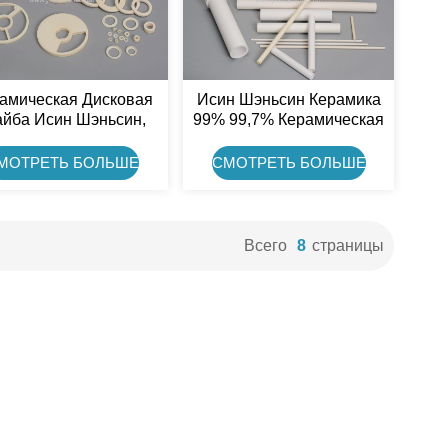
амическая Дисковая
Исин Шэньсин Керамика
йба Исин Шэньсин,
99% 99,7% Керамическая
амическая Клапанная
Трубка Из Глинозема
астина Для Насоса
Al2O3
МОТРЕТЬ БОЛЬШЕ
СМОТРЕТЬ БОЛЬШЕ
Всего
8
Страницы