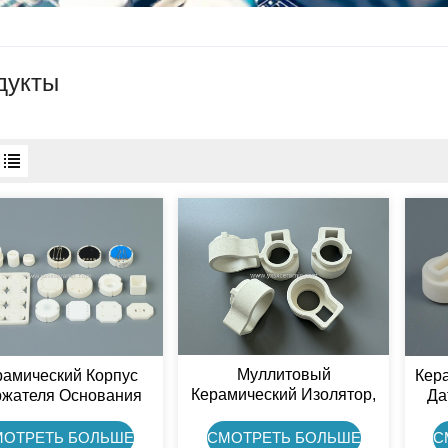
дукты
Муллитовый
рамический Корпус
Кер
Керамический Изолятор,
жателя Основания
Да
Нагревательный Элемент,
чика, Алюминиево-
96
Резистивная Часть,
ерамический Лист
Д
СМОТРЕТЬ БОЛЬШЕ
МОТРЕТЬ БОЛЬШЕ
С