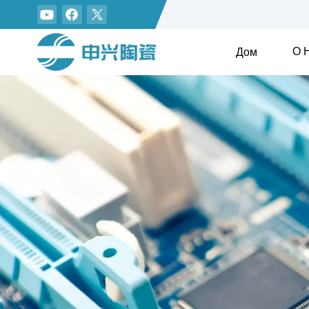
О 
Дом