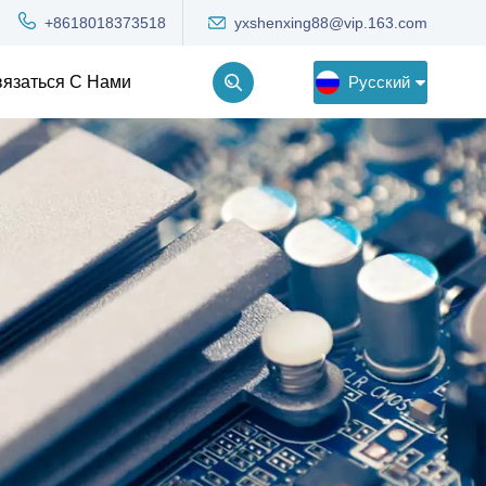
yxshenxing88@vip.163.com
+8618018373518
Русский
язаться С Нами
English
Deutsch
Русский
한국어
Türkçe