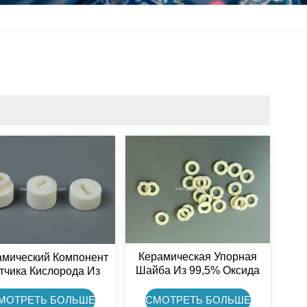
Керамическая Упорная
амический Компонент
Шайба Из 99,5% Оксида
тчика Кислорода Из
Алюминия Для Общих
% Оксида Алюминия
Условий Эксплуатации.
ля Автомобильных
СМОТРЕТЬ БОЛЬШЕ
МОТРЕТЬ БОЛЬШЕ