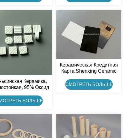
Лямбда-Зондов.
Керамическая Кредитная
Карта Shenxing Ceramic
3Y-TZP С Диоксидом
ьсинская Керамика,
Циркония (ZrO2).
СМОТРЕТЬ БОЛЬШЕ
остойкая, 95% Оксид
иния, Износостойкая
амическая Пластина
МОТРЕТЬ БОЛЬШЕ
ля Изоляции Шкива