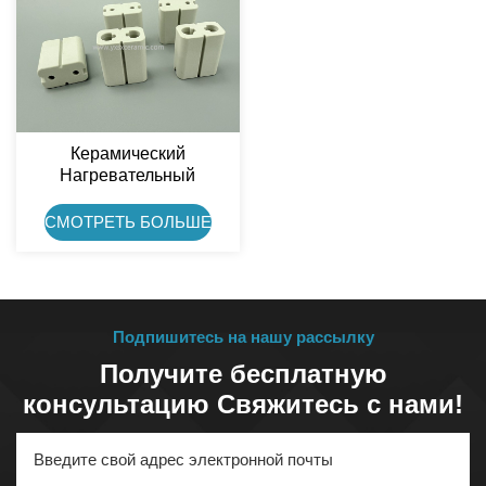
Керамический
Нагревательный
Изолятор Shenxing C520,
Керамическая Вилка Из
СМОТРЕТЬ БОЛЬШЕ
Кордиерита
Подпишитесь на нашу рассылку
Получите бесплатную
консультацию Свяжитесь с нами!