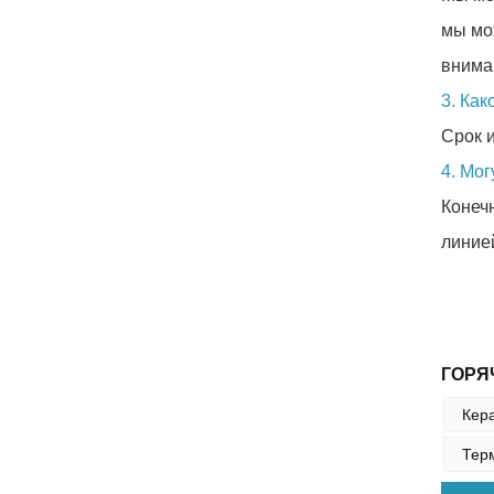
мы мо
вниман
3. Ка
Срок 
4. Мог
Конеч
линией
ГОРЯ
Кер
Тер