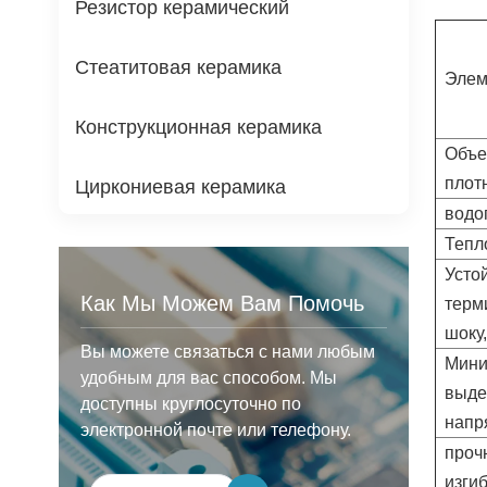
Резистор керамический
Стеатитовая керамика
Элем
Конструкционная керамика
Объе
плот
Циркониевая керамика
водо
Тепл
Усто
Как Мы Можем Вам Помочь
терм
шоку
Вы можете связаться с нами любым
Мини
удобным для вас способом. Мы
выде
доступны круглосуточно по
напр
электронной почте или телефону.
проч
изги