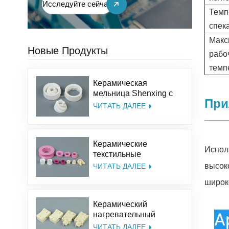
Исследуйте сейчас
Темп
спек
Макс
Новые Продукты
рабо
темп
Керамическая
мельница Shenxing с
При
индивидуальным
ЧИТАТЬ ДАЛЕЕ
размером, набор для
соли, перца,
керамические жернова
Керамические
из оксида алюминия
Испол
текстильные
принадлежности
высок
ЧИТАТЬ ДАЛЕЕ
Shenxing, 95%
широк
керамическая деталь,
текстильная
Керамический
керамическая
нагревательный
люверсная
изолятор Shenxing,
направляющая
ЧИТАТЬ ДАЛЕЕ