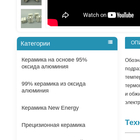
ОП
Категории
Керамика на основе 95%
Обозн
оксида алюминия
подра
темпе
99% керамика из оксида
термо
алюминия
и обж
элект
Керамика New Energy
Тех
Прецизионная керамика