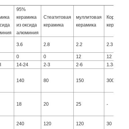
95%
мика
керамика
Стеатитовая
муллитовая
Кордиери
ксида
из оксида
керамика
керамика
керамика
миния
алюминия
3.6
2.8
2.2
2.3
0
0
12
12
8
14-24
2-3
2-6
1.3-1.8
140
80
150
300
18
20
25
-
240
120
120
30