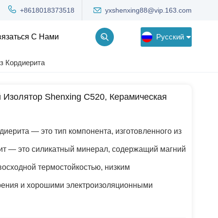
yxshenxing88@vip.163.com
+8618018373518
Русский
язаться С Нами
з Кордиерита
English
 Изолятор Shenxing C520, Керамическая
Deutsch
Русский
диерита — это тип компонента, изготовленного из
한국어
ит — это силикатный минерал, содержащий магний
Türkçe
восходной термостойкостью, низким
рения и хорошими электроизоляционными