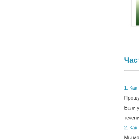
Час
1. Ка
Прошу
Если 
течени
2. Ка
Мы мо