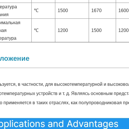
ература
℃
1500
1670
1600
ания
имальная
чая
℃
1200
1500
1200
ература
ложение
ьзуется, в частности, для высокотемпературной и высоково
отемпературных устройств и т. д. Являясь основным предс
о применяется в таких отраслях, как полупроводниковая п