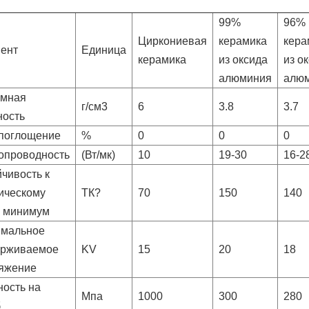
99%
96%
Циркониевая
керамика
кера
ент
Единица
керамика
из оксида
из о
алюминия
алю
мная
г/см3
6
3.8
3.7
ность
поглощение
%
0
0
0
опроводность
(Вт/мк)
10
19-30
16-2
йчивость к
ическому
ТК?
70
150
140
, минимум
мальное
рживаемое
KV
15
20
18
яжение
ность на
Мпа
1000
300
280
б