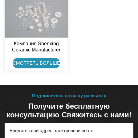
Компания Shenxing
Ceramic Manufacturer
Изготавливает На Заказ
Детали Из Оксида
СМОТРЕТЬ БОЛЬШЕ
Циркония (ZrO₂, 3Y-TZP).
Подпишитесь на нашу рассылку
Получите бесплатную
консультацию Свяжитесь с нами!