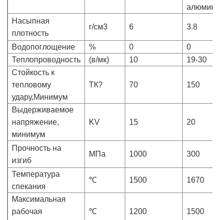
алюмини
Насыпная
г/см3
6
3.8
плотность
Водопоглощение
%
0
0
Теплопроводность
(в/мк)
10
19-30
Стойкость к
тепловому
ТК?
70
150
удару,Минимум
Выдерживаемое
напряжение,
KV
15
20
минимум
Прочность на
МПа
1000
300
изгиб
Температура
℃
1500
1670
спекания
Максимальная
рабочая
℃
1200
1500