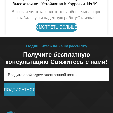
Высокоточная, Устойчивая К Коррозии, Из 99%
Оксида Алюминия
Высокая чистота и плотность, обеспечивающие
стабильную и надежную работу.Отличная
износостойкость, стойкость к высоким
СМОТРЕТЬ БОЛЬШЕ
температурам и электроизоляция.Хорошая
химическая стабильность, подходит для
эксплуатации в суровых условиях.Высокая
Подпишитесь на нашу рассылку
точность размеров и чистота поверхности после
Получите бесплатную
прецизионной обработки.
консультацию Свяжитесь с нами!
ПОДПИСАТЬСЯ