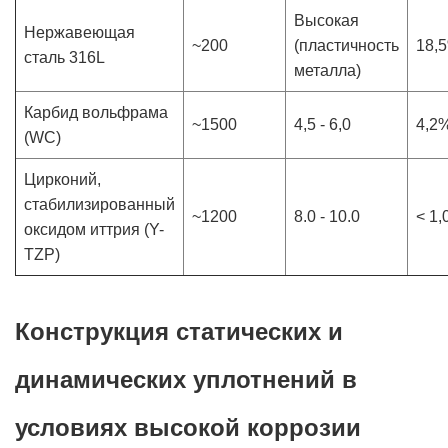
Высокая
Нержавеющая
~200
(пластичность
18,
сталь 316L
металла)
Карбид вольфрама
~1500
4,5 - 6,0
4,2
(WC)
Цирконий,
стабилизированный
~1200
8.0 - 10.0
< 1
оксидом иттрия (Y-
TZP)
Конструкция статических и
динамических уплотнений в
условиях высокой коррозии