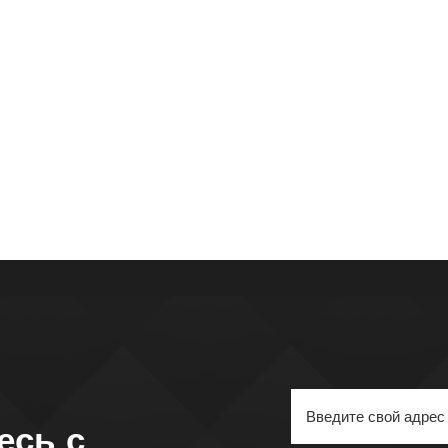
есь с