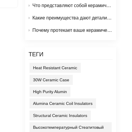
Что представляют собой керамические шарики из оксида алюминия и каковы их основные области промышленного применения?
Какие преимущества дают детали из оксида алюминия в современных промышленных приложениях?
Почему протекает ваше керамическое уплотнительное кольцо? (И как это предотвратить)
ТЕГИ
Heat Resistant Ceramic
30W Ceramic Case
High Purity Alumin
Alumina Ceramic Coil Insulators
Structural Ceramic Insulators
Высокотемпературный Стеатитовый