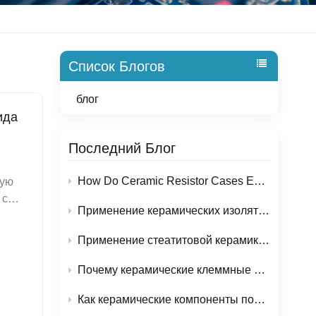
Список Блогов
блог
ида
Последний Блог
How Do Ceramic Resistor Cases Ensure Reliable Performance in High-Temperature Applications?
 в высокоточных приложениях, выбрав трубки с более жесткими допусками и более высокой чистотой. Это снизит риск загрязнения и обеспечит стабильные результаты.Проверку соответствия размеров перед установкой можно избежать проблем. Для измерения размеров труб используются штангенциркули или микрометры. При разработке сложных систем или при выполнении нестандартных задач
Применение керамических изоляторов из оксида алюминия в электронике и энергетическом оборудовании.
Применение стеатитовой керамики: почему этот материал широко используется в электрических и нагревательных компонентах?
Почему керамические клеммные колодки становятся все более популярными для обеспечения безопасности электропроводки?
Как керамические компоненты повышают надежность оборудования для производства полупроводников?