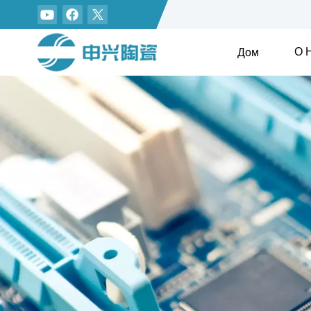
О 
Дом