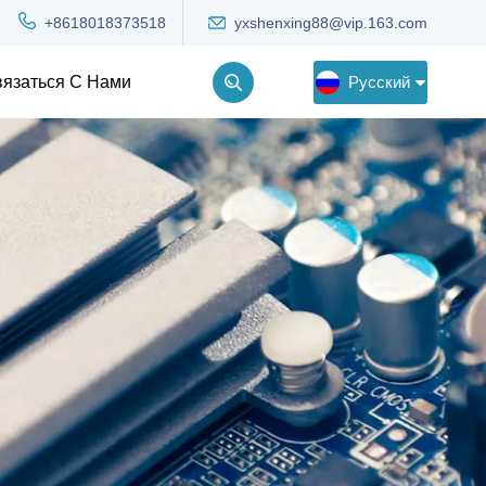
yxshenxing88@vip.163.com
+8618018373518
Русский
язаться С Нами
English
Deutsch
Русский
한국어
Türkçe