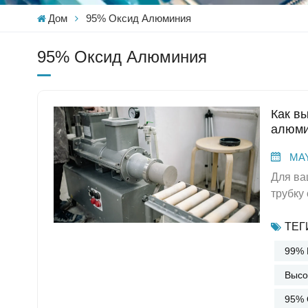
Дом
95% Оксид Алюминия
95% Оксид Алюминия
Как в
алюми
MAY
Для вашего проекта необходимо выбрать подходящую керамическую трубку с чистотой 99%. Соответствие свойств керамической трубки с чистотой 99% вашему применению гарантирует высочайшую производительность и более длительный срок службы. Многие отрасли промышленности предпочитают керамические трубки с чистотой 99% благодаря их высокой чистоте, механической прочности и термической стабильности. Более 55% промышленных применений используют эти трубки благодаря их превосходной электроизоляции, термической стабильности и химической стойкости. В таблице ниже показано, как каждое свойство керамической трубки с чистотой 99% может влиять на производительность в сложных условиях.СвойствоОписаниеМеханическая прочностьПрочность на сжатие превышает 2200 МПа, что значительно выше, чем у многих металлов.ТермостойкостьВыдерживает температуру до 1650 °C без деформации и устойчив к термическим ударам.Химическая стойкостьПревосходная устойчивость к кислотам, щелочам и растворителям, обеспечивающая надежность в агрессивных средах.Износосто
ТЕГИ
99% 
Высо
95% 