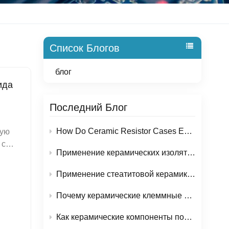
Список Блогов
блог
ида
Последний Блог
How Do Ceramic Resistor Cases Ensure Reliable Performance in High-Temperature Applications?
 в высокоточных приложениях, выбрав трубки с более жесткими допусками и более высокой чистотой. Это снизит риск загрязнения и обеспечит стабильные результаты.Проверку соответствия размеров перед установкой можно избежать проблем. Для измерения размеров труб используются штангенциркули или микрометры. При разработке сложных систем или при выполнении нестандартных задач
Применение керамических изоляторов из оксида алюминия в электронике и энергетическом оборудовании.
Применение стеатитовой керамики: почему этот материал широко используется в электрических и нагревательных компонентах?
Почему керамические клеммные колодки становятся все более популярными для обеспечения безопасности электропроводки?
Как керамические компоненты повышают надежность оборудования для производства полупроводников?