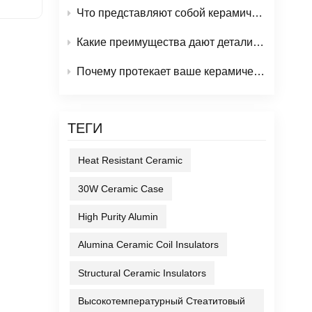
Что представляют собой керамические шарики из оксида алюминия и каковы их основные области промышленного применения?
Какие преимущества дают детали из оксида алюминия в современных промышленных приложениях?
Почему протекает ваше керамическое уплотнительное кольцо? (И как это предотвратить)
ТЕГИ
Heat Resistant Ceramic
30W Ceramic Case
High Purity Alumin
Alumina Ceramic Coil Insulators
Structural Ceramic Insulators
Высокотемпературный Стеатитовый