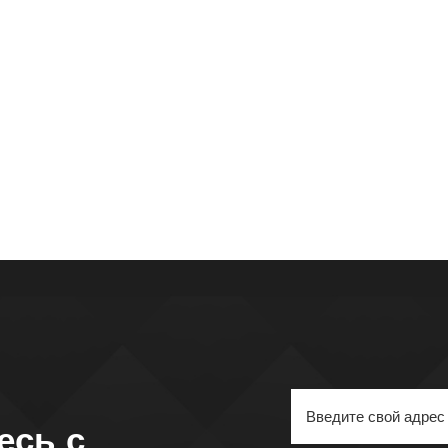
есь с