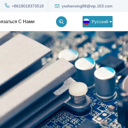
yxshenxing88@vip.163.com
+8618018373518
Русский
язаться С Нами
English
Deutsch
Русский
한국어
Türkçe