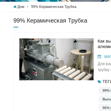
Дом
99% Керамическая Трубка
99% Керамическая Трубка
Как в
алюми
MAY
Для вашего проекта необходимо выбрать подходящую керамическую трубку с чистотой 99%. Соответствие свойств керамической трубки с чистотой 99% вашему применению гарантирует высочайшую производительность и более длительный срок службы. Многие отрасли промышленности предпочитают керамические трубки с чистотой 99% благодаря их высокой чистоте, механической прочности и термической стабильности. Более 55% промышленных применений используют эти трубки благодаря их превосходной электроизоляции, термической стабильности и химической стойкости. В таблице ниже показано, как каждое свойство керамической трубки с чистотой 99% может влиять на производительность в сложных условиях.СвойствоОписаниеМеханическая прочностьПрочность на сжатие превышает 2200 МПа, что значительно выше, чем у многих металлов.ТермостойкостьВыдерживает температуру до 1650 °C без деформации и устойчив к термическим ударам.Химическая стойкостьПревосходная устойчивость к кислотам, щелочам и растворителям, обеспечивающая надежность в агрессивных средах.Износосто
ТЕГИ
99% 
Высо
95% 