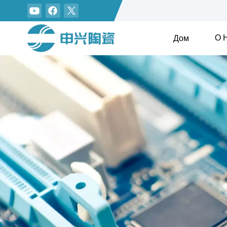
О 
Дом